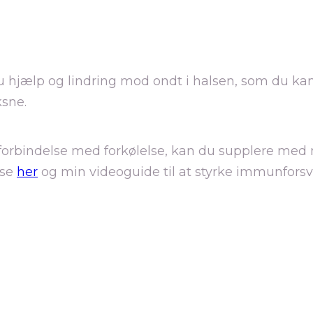
u hjælp og lindring mod ondt i halsen, som du kan
ksne.
i forbindelse med forkølelse, kan du supplere med
lse
her
og min videoguide til at styrke immunforsv