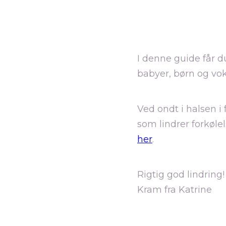
I denne guide får d
babyer, børn og vo
Ved ondt i halsen 
som lindrer forkøle
her
.
Rigtig god lindring!
Kram fra Katrine