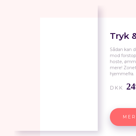
Tryk 
Sådan kan d
mod forstop
hoste, øm
mere! Zonet
hjemmefra.
24
DKK
MER