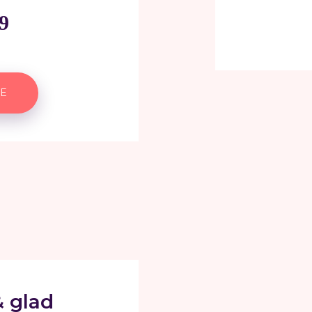
9
E
& glad