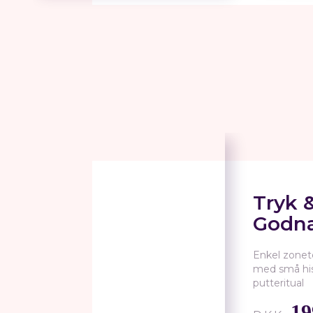
Tryk 
Godna
Enkel zonet
med små hist
putteritual
19