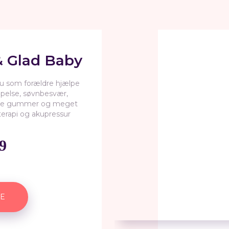
& Glad Baby
u som forældre hjælpe
pelse, søvnbesvær,
me gummer og meget
erapi og akupressur
9
E