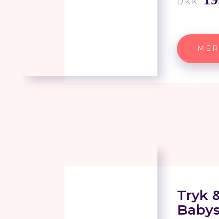
DKK
MER
Tryk 
Baby