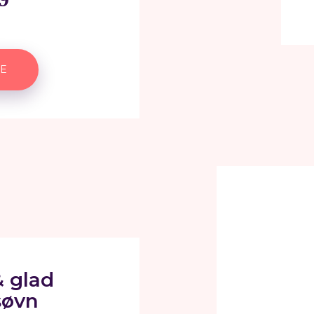
E
& glad
søvn