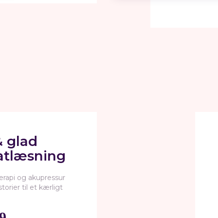
& glad
tlæsning
erapi og akupressur
orier til et kærligt
9