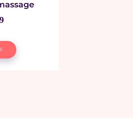
massage
9
E