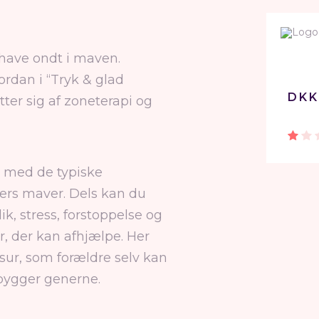
 have ondt i maven.
ordan i “Tryk & glad
DKK
ter sig af zoneterapi og
g med de typiske
ers maver. Dels kan du
k, stress, forstoppelse og
r, der kan afhjælpe. Her
sur, som forældre selv kan
ebygger generne.