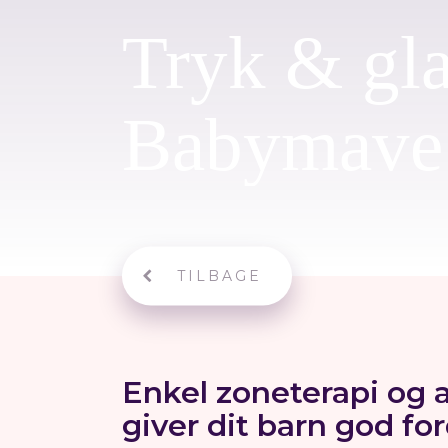
Tryk & gl
Babymave
TILBAGE
Enkel zoneterapi og
giver dit barn god fo