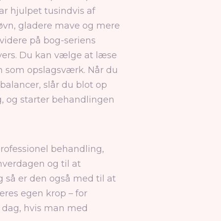
r hjulpet tusindvis af
 søvn, gladere mave og mere
videre på bog-seriens
vers. Du kan vælge at læse
n som opslagsværk. Når du
alancer, slår du blot op
, og starter behandlingen
rofessionel behandling,
hverdagen og til at
så er den også med til at
res egen krop ­– for
te dag, hvis man med