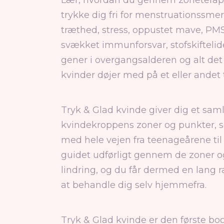
Lær, hvordan du gennem zoneterapi
trykke dig fri for menstruationssmert
træthed, stress, oppustet mave, PM
svækket immunforsvar, stofskiftelid
gener i overgangsalderen og alt d
kvinder døjer med på et eller andet t
Tryk & Glad kvinde giver dig et saml
kvindekroppens zoner og punkter, s
med hele vejen fra teenageårene til 
guidet udførligt gennem de zoner o
lindring, og du får dermed en lang 
at behandle dig selv hjemmefra.
Tryk & Glad kvinde er den første bog 