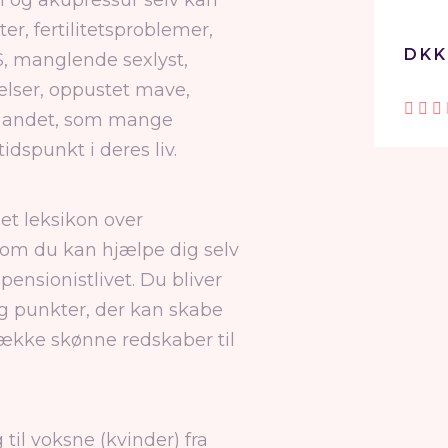
 og akupressur selv kan
er, fertilitetsproblemer,
DKK
S, manglende sexlyst,
elser, oppustet mave,
et andet, som mange
idspunkt i deres liv.
et leksikon over
om du kan hjælpe dig selv
pensionistlivet. Du bliver
g punkter, der kan skabe
række skønne redskaber til
til voksne (kvinder) fra