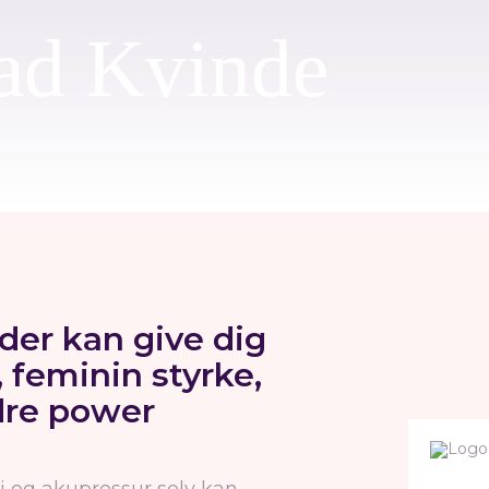
ad Kvinde
er kan give dig
 feminin styrke,
dre power