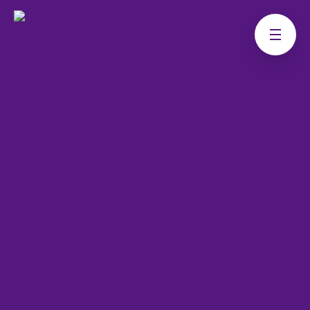
Overspiser du? Sådan kan du
bruge akupressur og zoneterapi
til at hjælpe dig selv