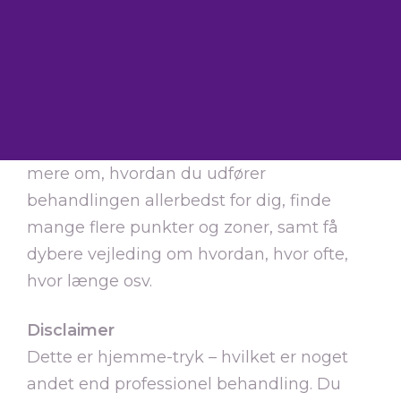
og nogle kan bedre lide hårde tryk, andre
har brug for blidere tryk. Hyppighed af
behandling afhænger af hvor stort dit
behov er. Husk, at punkter og zoner sidder
på begge sider af kroppen. I bogen
‘Tryk &
Glad Kvinde’
kan du i øvrigt læse mere
mere om, hvordan du udfører
behandlingen allerbedst for dig, finde
mange flere punkter og zoner, samt få
dybere vejleding om hvordan, hvor ofte,
hvor længe osv.
Disclaimer
Dette er
hjemme-tryk
– hvilket er noget
andet end
professionel behandling.
Du