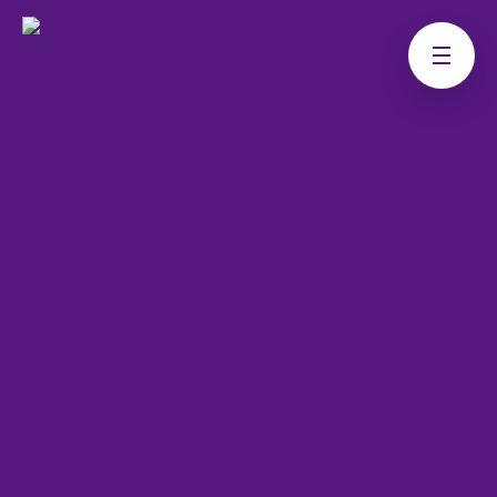
14. JANUAR 2021
Vi kom til at skændes foran
børnene – og det er okay