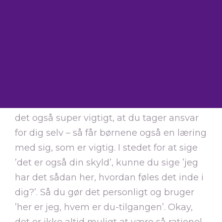
ejerskab over konflikten som
de voksne. Selv hvis vi skændes
om noget, som børnene har
gjort, er det aldrig børnenes
skyld, at vi skændes.
6. Tag ansvar for dig selv
Ud over at tage ansvar for konflikten, er
det også super vigtigt, at du tager ansvar
for dig selv – så får børnene også en læring
med sig, som er vigtig. I stedet for at sige
’det er også din skyld’, kunne du sige ’jeg
har det sådan her, hvordan føles det inde i
dig?’. Så du gør det personligt og bruger
’her er jeg, hvem er du-tilgangen’. Okay,